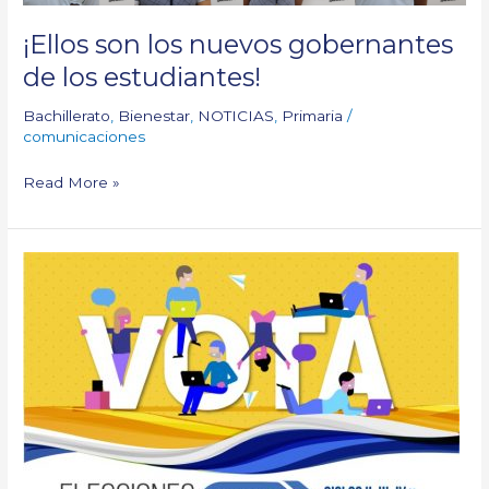
gobernantes
de
¡Ellos son los nuevos gobernantes
los
de los estudiantes!
estudiantes!
Bachillerato
,
Bienestar
,
NOTICIAS
,
Primaria
/
comunicaciones
Read More »
Conoce
a
los
candidatos
al
Gobierno
Estudiantil
2019
–
2020