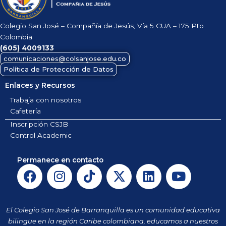
Colegio San José – Compañía de Jesús, Vía 5 CUA – 175 Pto
Colombia
(605)
4009133
comunicaciones@colsanjose.edu.co
Política de Protección de Datos
Enlaces y Recursos
Trabaja con nosotros
Cafetería
Inscripción CSJB
Control Academic
Permanece en contacto
F
I
T
X
L
Y
a
n
i
-
i
o
c
s
k
t
n
u
e
t
t
w
k
t
El Colegio San José de Barranquilla es un comunidad educativa
b
a
o
i
e
u
bilingüe en la región Caribe colombiana, educamos a nuestros