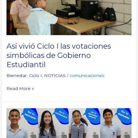
de
Gobierno
Estudiantil
Así vivió Ciclo I las votaciones
simbólicas de Gobierno
Estudiantil
Bienestar
,
Ciclo I
,
NOTICIAS
/
comunicaciones
Read More »
¡Ellos
son
los
nuevos