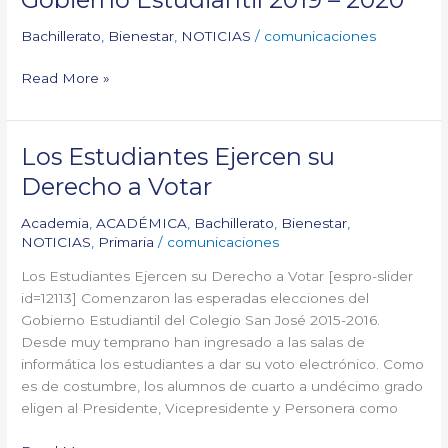
Bachillerato
,
Bienestar
,
NOTICIAS
/
comunicaciones
Read More »
Los Estudiantes Ejercen su
Los
Estudiantes
Derecho a Votar
Ejercen
su
Academia
,
ACADÉMICA
,
Bachillerato
,
Bienestar
,
Derecho
NOTICIAS
,
Primaria
/
comunicaciones
a
Los Estudiantes Ejercen su Derecho a Votar [espro-slider
Votar
id=12113] Comenzaron las esperadas elecciones del
Gobierno Estudiantil del Colegio San José 2015-2016.
Desde muy temprano han ingresado a las salas de
informática los estudiantes a dar su voto electrónico. Como
es de costumbre, los alumnos de cuarto a undécimo grado
eligen al Presidente, Vicepresidente y Personera como