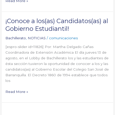
Read More »
¡Conoce a los(as) Candidatos(as) al
¡Conoce
a
Gobierno Estudiantil!
los(as)
Candidatos(as)
Bachillerato
,
NOTICIAS
/
comunicaciones
al
[espro-slider id=11826] Por: Martha Delgado Cañas
Gobierno
Coordinadora de Extensión Académica El día jueves 13 de
Estudiantil!
agosto, en el Lobby de Bachillerato los y las estudiantes de
ésta sección tuvieron la oportunidad de conocer a los y las
candidatos(as) al Gobierno Escolar del Colegio San José de
Barranquilla. El Decreto 1860 de 1994 establece que todos
los
Read More »
Ejerciendo