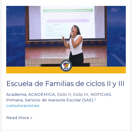
Escuela
de
Familias
de
ciclos
II
y
III
Escuela de Familias de ciclos II y III
Academia
,
ACADÉMICA
,
Ciclo II
,
Ciclo III
,
NOTICIAS
,
Primaria
,
Servicio de Asesoría Escolar (SAE)
/
comunicaciones
Read More »