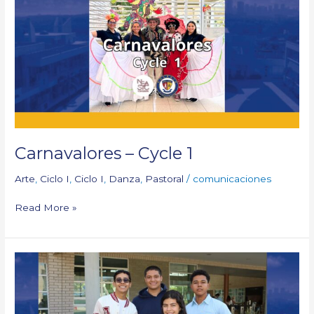
Cycle
1
Carnavalores – Cycle 1
Arte
,
Ciclo I
,
Ciclo I
,
Danza
,
Pastoral
/
comunicaciones
Read More »
Outstanding
delegates
of
Parrish