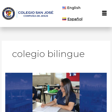
Ir
English
al
Men
contenido
Español
colegio bilingue
We
are
Back
to
Work