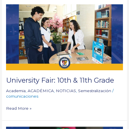
University
Fair:
10th
&
11th
Grade
University Fair: 10th & 11th Grade
Academia
,
ACADÉMICA
,
NOTICIAS
,
Semestralización
/
comunicaciones
Read More »