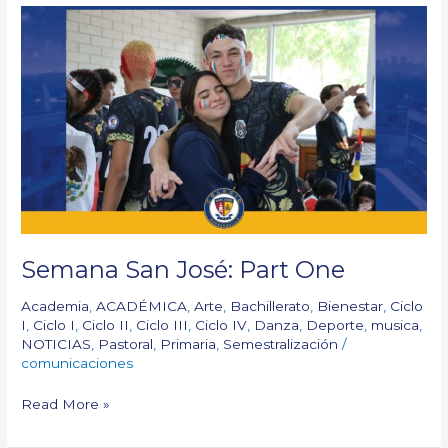
Semana
San
José:
Part
One
Semana San José: Part One
Academia
,
ACADÉMICA
,
Arte
,
Bachillerato
,
Bienestar
,
Ciclo
I
,
Ciclo I
,
Ciclo II
,
Ciclo III
,
Ciclo IV
,
Danza
,
Deporte
,
musica
,
NOTICIAS
,
Pastoral
,
Primaria
,
Semestralización
/
comunicaciones
Read More »