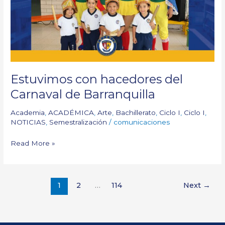
de
Barranquilla
Estuvimos con hacedores del
Carnaval de Barranquilla
Academia
,
ACADÉMICA
,
Arte
,
Bachillerato
,
Ciclo I
,
Ciclo I
,
NOTICIAS
,
Semestralización
/
comunicaciones
Read More »
1
2
…
114
Next
→