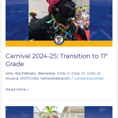
25:
Transition
to
11°
Grade
Carnival 2024-25: Transition to 11°
Grade
Arte
,
Bachillerato
,
Bienestar
,
Ciclo II
,
Ciclo III
,
Ciclo IV
,
musica
,
NOTICIAS
,
Semestralización
/
comunicaciones
Read More »
Carnavalores
–