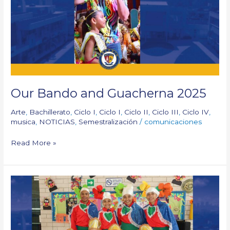
2025
Our Bando and Guacherna 2025
Arte
,
Bachillerato
,
Ciclo I
,
Ciclo I
,
Ciclo II
,
Ciclo III
,
Ciclo IV
,
musica
,
NOTICIAS
,
Semestralización
/
comunicaciones
Read More »
Estuvimos
con
hacedores
del
Carnaval