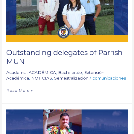
MUN
Outstanding delegates of Parrish
MUN
Academia
,
ACADÉMICA
,
Bachillerato
,
Extensión
Académica
,
NOTICIAS
,
Semestralización
/
comunicaciones
Read More »
Our
Bando
and
Guacherna