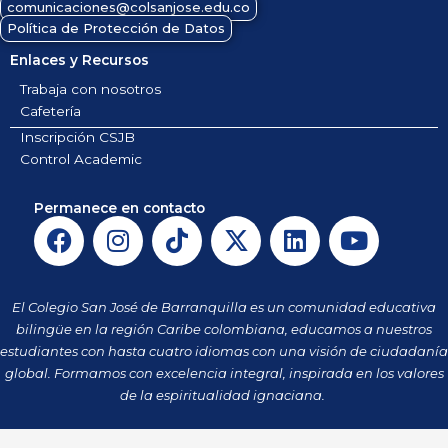
comunicaciones@colsanjose.edu.co
Política de Protección de Datos
Enlaces y Recursos
Trabaja con nosotros
Cafetería
Inscripción CSJB
Control Academic
Permanece en contacto
F
I
T
X
L
Y
a
n
i
-
i
o
c
s
k
t
n
u
e
t
t
w
k
t
El Colegio San José de Barranquilla es un comunidad educativa
b
a
o
i
e
u
bilingüe en la región Caribe colombiana, educamos a nuestros
o
g
k
t
d
b
estudiantes con hasta cuatro idiomas con una visión de ciudadanía
o
r
t
i
e
global. Formamos con excelencia integral, inspirada en los valores
k
a
de la espiritualidad ignaciana.
e
n
m
r