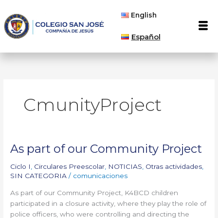
Ir
English
al
Men
contenido
Español
CmunityProject
As part of our Community Project
As
part
Ciclo I
,
Circulares Preescolar
,
NOTICIAS
,
Otras actividades
,
of
SIN CATEGORIA
/
comunicaciones
our
Community
As part of our Community Project, K4BCD children
Project
participated in a closure activity, where they play the role of
police officers, who were controlling and directing the