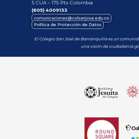
5 CUA – 175 Pto Colombia
(605)
4009133
comunicaciones@colsanjose.edu.co
Política de Protección de Datos
El Colegio San José de Barranquilla es un comuni
una visión de ciudadanía gl