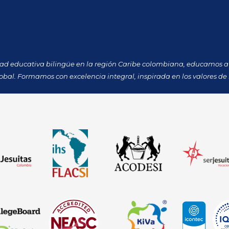
dad educativa bilingüe en la región Caribe colombiana, educamos a 
obal. Formamos con excelencia integral, inspirada en los valores de 