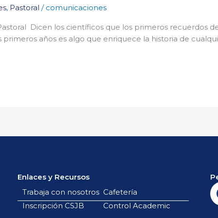
es
,
Pastoral
/
comunicaciones
 Pastoral Dicen los científicos que los primeros recuerdos de
 primeros años es algo que enriquece la historia de cualqui
Enlaces y Recursos
P
Trabaja con nosotros
Cafetería
Inscripción CSJB
Control Academic