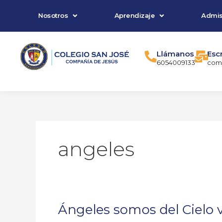
Ir
Nosotros
Aprendizaje
Admis
al
contenido
Llámanos
Esc
6054009133
comu
angeles
Ángeles somos del Cielo
Ángeles
somos