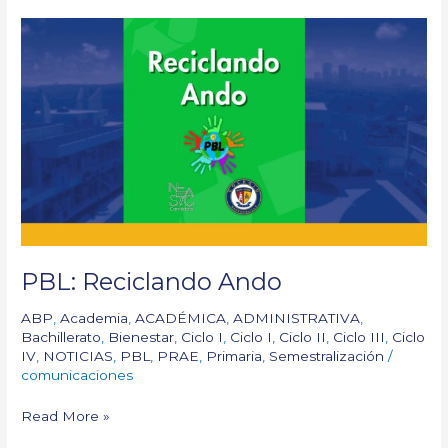
PBL:
Reciclando
Ando
PBL: Reciclando Ando
ABP
,
Academia
,
ACADÉMICA
,
ADMINISTRATIVA
,
Bachillerato
,
Bienestar
,
Ciclo I
,
Ciclo I
,
Ciclo II
,
Ciclo III
,
Ciclo
IV
,
NOTICIAS
,
PBL
,
PRAE
,
Primaria
,
Semestralización
/
comunicaciones
Read More »