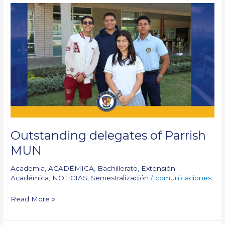
Outstanding
delegates
of
Parrish
MUN
Outstanding delegates of Parrish
MUN
Academia
,
ACADÉMICA
,
Bachillerato
,
Extensión
Académica
,
NOTICIAS
,
Semestralización
/
comunicaciones
Read More »