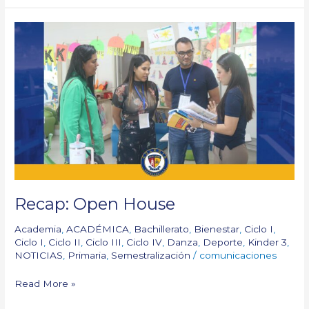
Recap:
Open
House
Recap: Open House
Academia
,
ACADÉMICA
,
Bachillerato
,
Bienestar
,
Ciclo I
,
Ciclo I
,
Ciclo II
,
Ciclo III
,
Ciclo IV
,
Danza
,
Deporte
,
Kinder 3
,
NOTICIAS
,
Primaria
,
Semestralización
/
comunicaciones
Read More »