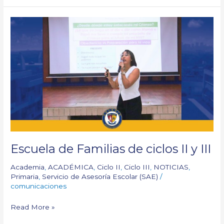
Escuela
de
Familias
de
ciclos
II
y
III
Escuela de Familias de ciclos II y III
Academia
,
ACADÉMICA
,
Ciclo II
,
Ciclo III
,
NOTICIAS
,
Primaria
,
Servicio de Asesoría Escolar (SAE)
/
comunicaciones
Read More »