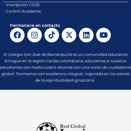
Inscripción CSJB
Control Academic
Permanece en contacto
F
I
T
X
L
Y
a
n
i
-
i
o
c
s
k
t
n
u
e
t
t
w
k
t
El Colegio San José de Barranquilla es un comunidad educativa
b
a
o
i
e
u
bilingüe en la región Caribe colombiana, educamos a nuestros
o
g
k
t
d
b
estudiantes con hasta cuatro idiomas con una visión de ciudadanía
o
r
t
i
e
global. Formamos con excelencia integral, inspirada en los valores
k
a
de la espiritualidad ignaciana.
e
n
m
r