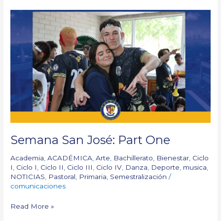
Semana
San
José:
Part
One
Semana San José: Part One
Academia
,
ACADÉMICA
,
Arte
,
Bachillerato
,
Bienestar
,
Ciclo
I
,
Ciclo I
,
Ciclo II
,
Ciclo III
,
Ciclo IV
,
Danza
,
Deporte
,
musica
,
NOTICIAS
,
Pastoral
,
Primaria
,
Semestralización
/
comunicaciones
Read More »