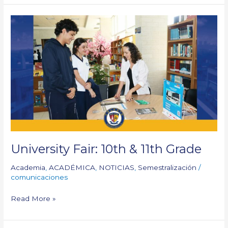
University
Fair:
10th
&
11th
Grade
University Fair: 10th & 11th Grade
Academia
,
ACADÉMICA
,
NOTICIAS
,
Semestralización
/
comunicaciones
Read More »