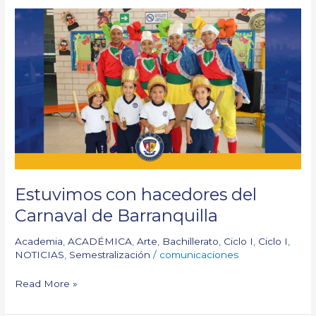
Estuvimos
con
hacedores
del
Carnaval
de
Barranquilla
Estuvimos con hacedores del
Carnaval de Barranquilla
Academia
,
ACADÉMICA
,
Arte
,
Bachillerato
,
Ciclo I
,
Ciclo I
,
NOTICIAS
,
Semestralización
/
comunicaciones
Read More »