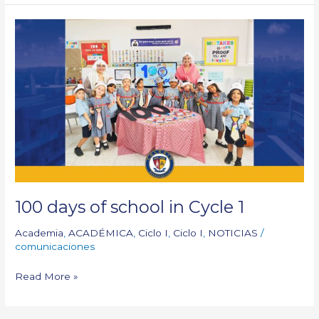
100
days
of
school
in
Cycle
1
100 days of school in Cycle 1
Academia
,
ACADÉMICA
,
Ciclo I
,
Ciclo I
,
NOTICIAS
/
comunicaciones
Read More »