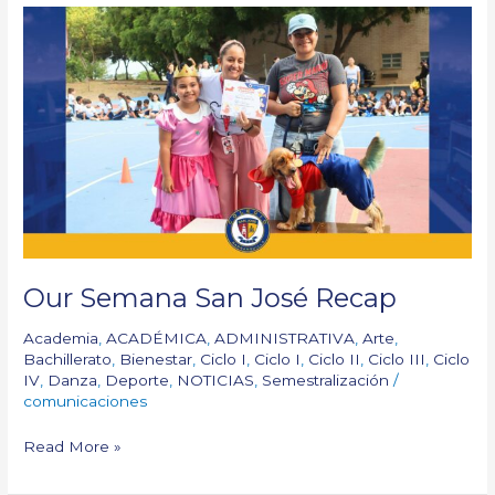
Our
Semana
San
José
Recap
Our Semana San José Recap
Academia
,
ACADÉMICA
,
ADMINISTRATIVA
,
Arte
,
Bachillerato
,
Bienestar
,
Ciclo I
,
Ciclo I
,
Ciclo II
,
Ciclo III
,
Ciclo
IV
,
Danza
,
Deporte
,
NOTICIAS
,
Semestralización
/
comunicaciones
Read More »