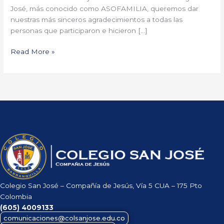
José, más conocido como ASOFAMILIA, queremos dar
nuestras más sinceros agradecimientos a todas las
personas que participaron e hicieron […]
Read More »
Colegio San José – Compañía de Jesús, Vía 5 CUA – 175 Pto
Colombia
(605)
4009133
comunicaciones@colsanjose.edu.co