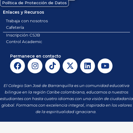
Política de Protección de Datos
Enlaces y Recursos
Trabaja con nosotros
Cafetería
Inscripción CSJB
Control Academic
Permanece en contacto
F
I
T
X
L
Y
a
n
i
-
i
o
c
s
k
t
n
u
e
t
t
w
k
t
El Colegio San José de Barranquilla es un comunidad educativa
b
a
o
i
e
u
bilingüe en la región Caribe colombiana, educamos a nuestros
o
g
k
t
d
b
estudiantes con hasta cuatro idiomas con una visión de ciudadanía
o
r
t
i
e
global. Formamos con excelencia integral, inspirada en los valores
k
a
de la espiritualidad ignaciana.
e
n
m
r