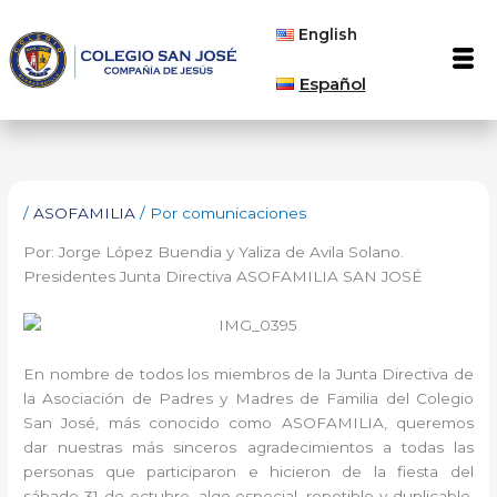
Ir
English
al
Men
contenido
Español
/
ASOFAMILIA
/ Por
comunicaciones
Por: Jorge López Buendia y Yaliza de Avila Solano.
Presidentes Junta Directiva ASOFAMILIA SAN JOSÉ
En nombre de todos los miembros de la Junta Directiva de
la Asociación de Padres y Madres de Familia del Colegio
San José, más conocido como ASOFAMILIA, queremos
dar nuestras más sinceros agradecimientos a todas las
personas que participaron e hicieron de la fiesta del
sábado 31 de octubre, algo especial, repetible y duplicable.