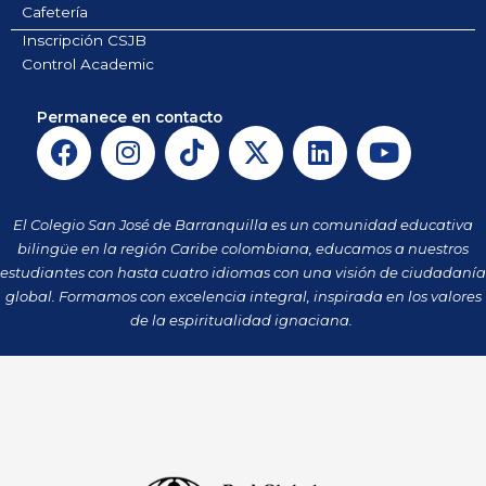
Cafetería
Inscripción CSJB
Control Academic
Permanece en contacto
F
I
T
X
L
Y
a
n
i
-
i
o
c
s
k
t
n
u
e
t
t
w
k
t
El Colegio San José de Barranquilla es un comunidad educativa
b
a
o
i
e
u
bilingüe en la región Caribe colombiana, educamos a nuestros
o
g
k
t
d
b
estudiantes con hasta cuatro idiomas con una visión de ciudadanía
o
r
t
i
e
global. Formamos con excelencia integral, inspirada en los valores
k
a
de la espiritualidad ignaciana.
e
n
m
r