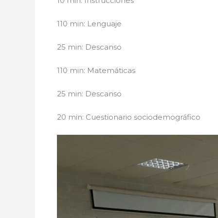
10 min: Instrucciones
110 min: Lenguaje
25 min: Descanso
110 min: Matemáticas
25 min: Descanso
20 min: Cuestionario sociodemográfico