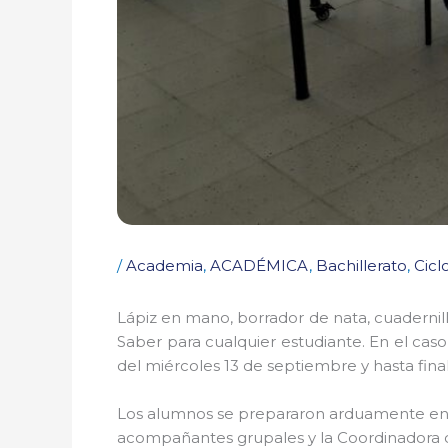
/
Academia
,
ACADÉMICA
,
Bachillerato
,
Ciclo
Lápiz en mano, borrador de nata, cuadernill
Saber para cualquier estudiante. En el caso
del miércoles 13 de septiembre y hasta fina
Los alumnos se prepararon arduamente en c
acompañantes grupales y la Coordinadora d