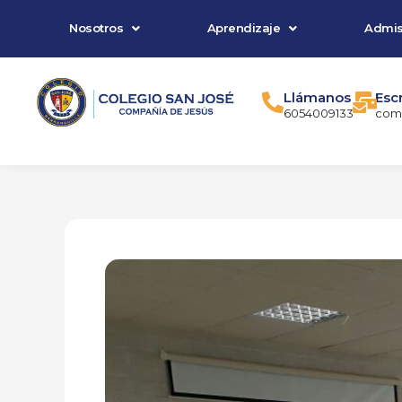
Ir
Nosotros
Aprendizaje
Admis
al
contenido
Llámanos
Esc
6054009133
comu