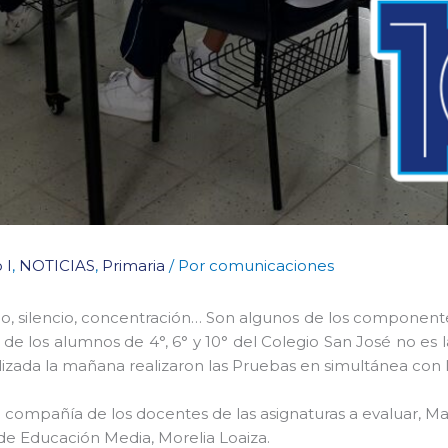
 I
,
NOTICIAS
,
Primaria
/ Por
comunicaciones
o, silencio, concentración… Son algunos de los componentes
 de los alumnos de 4°, 6° y 10° del Colegio San José no es
lizada la mañana realizaron las Pruebas en simultánea con 
ompañía de los docentes de las asignaturas a evaluar, Ma
e Educación Media, Morelia Loaiza.