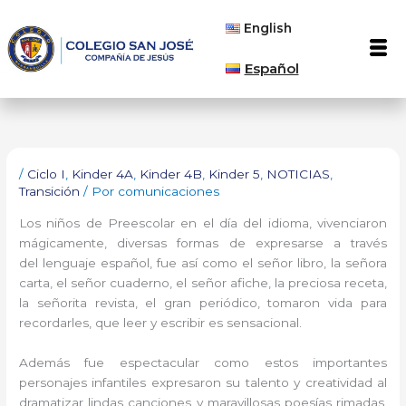
Ir
English
al
Men
contenido
Español
/
Ciclo I
,
Kinder 4A
,
Kinder 4B
,
Kinder 5
,
NOTICIAS
,
Transición
/ Por
comunicaciones
Los niños de Preescolar en el día del idioma, vivenciaron
mágicamente, diversas formas de expresarse a través
del lenguaje español, fue así como el señor libro, la señora
carta, el señor cuaderno, el señor afiche, la preciosa receta,
la señorita revista, el gran periódico, tomaron vida para
recordarles, que leer y escribir es sensacional.
Además fue espectacular como estos importantes
personajes infantiles expresaron su talento y creatividad al
dramatizar lindas canciones y maravillosas poesías rimadas,