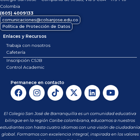
Colombia
(605)
4009133
comunicaciones@colsanjose.edu.co
Política de Protección de Datos
Enlaces y Recursos
Trabaja con nosotros
Cafetería
Inscripción CSJB
Control Academic
Permanece en contacto
F
I
T
X
L
Y
a
n
i
-
i
o
c
s
k
t
n
u
e
t
t
w
k
t
El Colegio San José de Barranquilla es un comunidad educativa
b
a
o
i
e
u
bilingüe en la región Caribe colombiana, educamos a nuestros
o
g
k
t
d
b
estudiantes con hasta cuatro idiomas con una visión de ciudadanía
o
r
t
i
e
global. Formamos con excelencia integral, inspirada en los valores