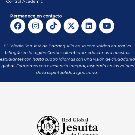
Control Academic
Permanece en contacto
F
I
T
X
L
Y
a
n
i
-
i
o
c
s
k
t
n
u
e
t
t
w
k
t
El Colegio San José de Barranquilla es un comunidad educativa
b
a
o
i
e
u
bilingüe en la región Caribe colombiana, educamos a nuestros
o
g
k
t
d
b
estudiantes con hasta cuatro idiomas con una visión de ciudadanía
o
r
t
i
e
global. Formamos con excelencia integral, inspirada en los valores
k
a
de la espiritualidad ignaciana.
e
n
m
r