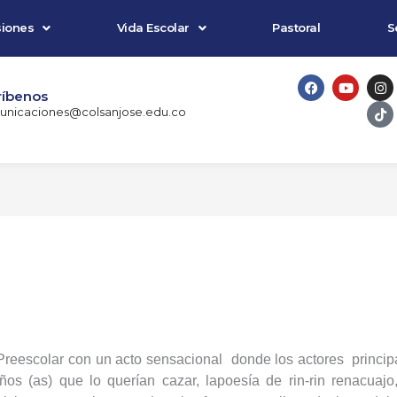
iones
Vida Escolar
Pastoral
S
F
Y
I
T
a
o
n
i
ríbenos
c
u
s
k
nicaciones@colsanjose.edu.co
e
t
t
t
b
u
a
o
o
b
g
k
o
e
r
k
a
m
 Preescolar con un acto sensacional
donde los actores
princip
iños (as) que lo querían cazar, lapoesía de rin-rin renacuajo