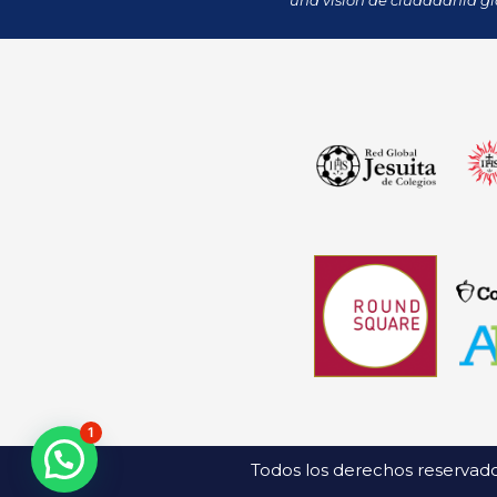
una visión de ciudadanía gl
1
Todos los derechos reservado