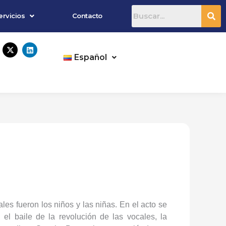
ervicios
Contacto
X
L
-
i
Español
t
n
w
k
i
e
t
d
t
i
e
n
r
ales fueron los niños y las niñas. En el acto se
, el baile de la revolución de las vocales, la