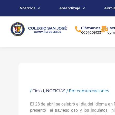
Ir
Nosotros
Aprendizaje
Admis
al
contenido
Llámanos
Esc
6054009133
comu
/
Ciclo I
,
NOTICIAS
/ Por
comunicaciones
El 23 de abril se celebró el día del idioma en
presentó
el travieso oso y los inquietos
n