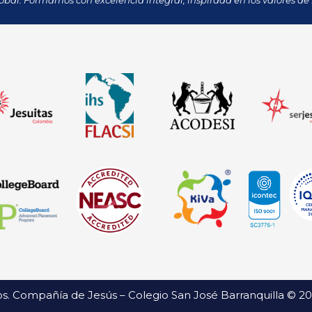
obal. Formamos con excelencia integral, inspirada en los valores de 
s. Compañía de Jesús – Colegio San José Barranquilla © 2