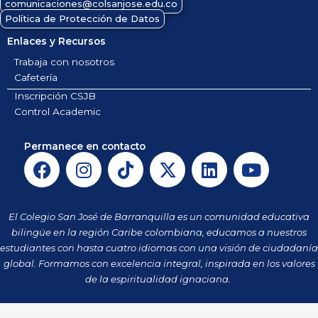
comunicaciones@colsanjose.edu.co
Política de Protección de Datos
Enlaces y Recursos
Trabaja con nosotros
Cafetería
Inscripción CSJB
Control Academic
Permanece en contacto
F
I
T
X
L
Y
a
n
i
-
i
o
c
s
k
t
n
u
e
t
t
w
k
t
El Colegio San José de Barranquilla es un comunidad educativa
b
a
o
i
e
u
bilingüe en la región Caribe colombiana, educamos a nuestros
o
g
k
t
d
b
estudiantes con hasta cuatro idiomas con una visión de ciudadanía
o
r
t
i
e
global. Formamos con excelencia integral, inspirada en los valores
k
a
de la espiritualidad ignaciana.
e
n
m
r