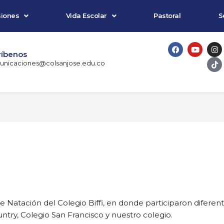
iones
Vida Escolar
Pastoral
S
F
Y
I
T
a
o
n
i
ríbenos
c
u
s
k
nicaciones@colsanjose.edu.co
e
t
t
t
b
u
a
o
o
b
g
k
o
e
r
k
a
m
de Natación del Colegio Biffi, en donde participaron diferent
try, Colegio San Francisco y nuestro colegio.