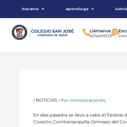
Ir
Nosotros
Aprendizaje
Admis
al
contenido
Llámanos
Esc
6054009133
comu
/
NOTICIAS
/ Por
comunicaciones
En días pasados se llevo a cabo el Festival 
Corazón, Combarranquilla, Gimnasio del Coun