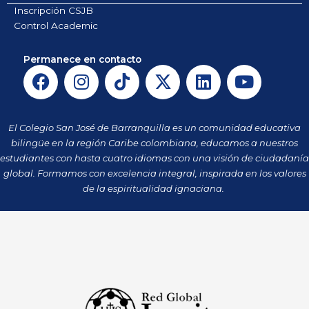
Inscripción CSJB
Control Academic
Permanece en contacto
F
I
T
X
L
Y
a
n
i
-
i
o
c
s
k
t
n
u
e
t
t
w
k
t
El Colegio San José de Barranquilla es un comunidad educativa
b
a
o
i
e
u
bilingüe en la región Caribe colombiana, educamos a nuestros
o
g
k
t
d
b
estudiantes con hasta cuatro idiomas con una visión de ciudadanía
o
r
t
i
e
global. Formamos con excelencia integral, inspirada en los valores
k
a
de la espiritualidad ignaciana.
e
n
m
r