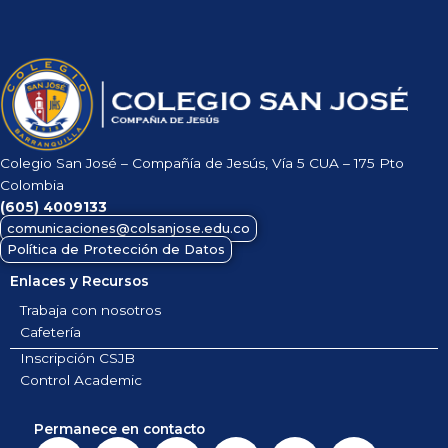
Colegio San José – Compañía de Jesús, Vía 5 CUA – 175 Pto
Colombia
(605)
4009133
comunicaciones@colsanjose.edu.co
Política de Protección de Datos
Enlaces y Recursos
Trabaja con nosotros
Cafetería
Inscripción CSJB
Control Academic
Permanece en contacto
F
I
T
X
L
Y