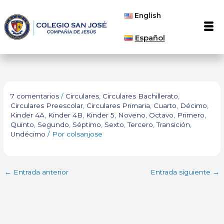
Ir
English
al
Men
contenido
Español
7 comentarios
/
Circulares
,
Circulares Bachillerato
,
Circulares Preescolar
,
Circulares Primaria
,
Cuarto
,
Décimo
,
Kinder 4A
,
Kinder 4B
,
Kinder 5
,
Noveno
,
Octavo
,
Primero
,
Quinto
,
Segundo
,
Séptimo
,
Sexto
,
Tercero
,
Transición
,
Undécimo
/ Por
colsanjose
←
Entrada anterior
Entrada siguiente
→