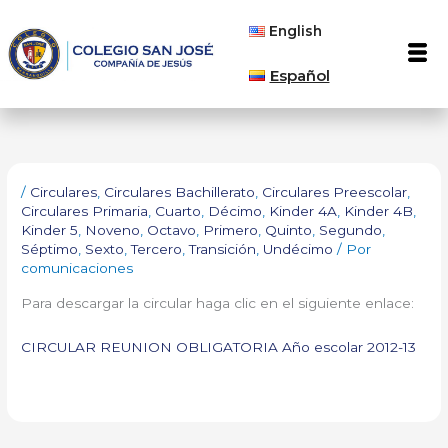
Ir
English
al
Men
contenido
Español
/
Circulares
,
Circulares Bachillerato
,
Circulares Preescolar
,
Circulares Primaria
,
Cuarto
,
Décimo
,
Kinder 4A
,
Kinder 4B
,
Kinder 5
,
Noveno
,
Octavo
,
Primero
,
Quinto
,
Segundo
,
Séptimo
,
Sexto
,
Tercero
,
Transición
,
Undécimo
/ Por
comunicaciones
Para descargar la circular haga clic en el siguiente enlace:
CIRCULAR REUNION OBLIGATORIA Año escolar 2012-13