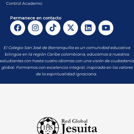
Control Academic
Permanece en contacto
F
I
T
X
L
Y
a
n
i
-
i
o
c
s
k
t
n
u
e
t
t
w
k
t
El Colegio San José de Barranquilla es un comunidad educativa
b
a
o
i
e
u
bilingüe en la región Caribe colombiana, educamos a nuestros
o
g
k
t
d
b
estudiantes con hasta cuatro idiomas con una visión de ciudadanía
o
r
t
i
e
global. Formamos con excelencia integral, inspirada en los valores
k
a
de la espiritualidad ignaciana.
e
n
m
r