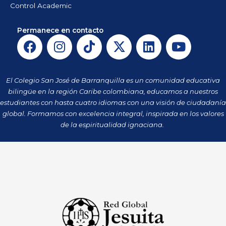
Control Academic
Permanece en contacto
F
I
T
X
L
Y
a
n
i
-
i
o
c
s
k
t
n
u
e
t
t
w
k
t
El Colegio San José de Barranquilla es un comunidad educativa
b
a
o
i
e
u
bilingüe en la región Caribe colombiana, educamos a nuestros
o
g
k
t
d
b
estudiantes con hasta cuatro idiomas con una visión de ciudadanía
o
r
t
i
e
global. Formamos con excelencia integral, inspirada en los valores
k
a
de la espiritualidad ignaciana.
e
n
m
r