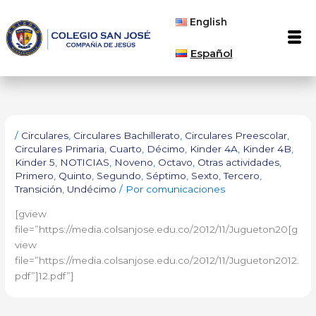
Ir
English
al
Men
contenido
Español
/
Circulares
,
Circulares Bachillerato
,
Circulares Preescolar
,
Circulares Primaria
,
Cuarto
,
Décimo
,
Kinder 4A
,
Kinder 4B
,
Kinder 5
,
NOTICIAS
,
Noveno
,
Octavo
,
Otras actividades
,
Primero
,
Quinto
,
Segundo
,
Séptimo
,
Sexto
,
Tercero
,
Transición
,
Undécimo
/ Por
comunicaciones
[gview
file=”https://media.colsanjose.edu.co/2012/11/Jugueton20[g
view
file=”https://media.colsanjose.edu.co/2012/11/Jugueton2012.
pdf”]12.pdf”]