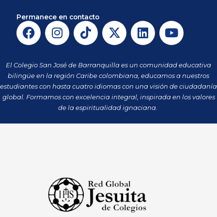
Permanece en contacto
F
I
T
X
L
Y
a
n
i
-
i
o
c
s
k
t
n
u
e
t
t
w
k
t
El Colegio San José de Barranquilla es un comunidad educativa
b
a
o
i
e
u
bilingüe en la región Caribe colombiana, educamos a nuestros
o
g
k
t
d
b
estudiantes con hasta cuatro idiomas con una visión de ciudadanía
o
r
t
i
e
global. Formamos con excelencia integral, inspirada en los valores
k
a
de la espiritualidad ignaciana.
e
n
m
r