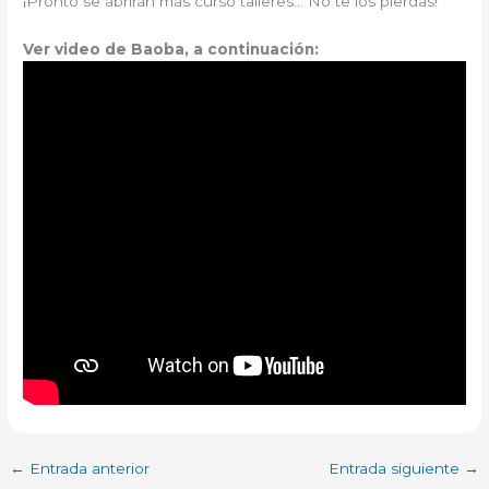
¡Pronto se abrirán más curso talleres… No te los pierdas!
Ver video de Baoba, a continuación:
←
Entrada anterior
Entrada siguiente
→