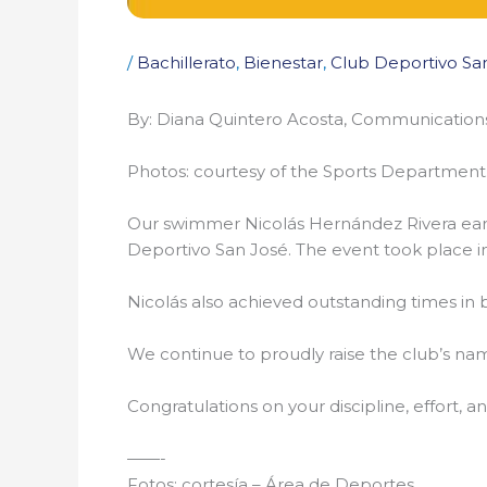
/
Bachillerato
,
Bienestar
,
Club Deportivo Sa
By: Diana Quintero Acosta, Communications 
Photos: courtesy of the Sports Department
Our swimmer Nicolás Hernández Rivera earn
Deportivo San José. The event took place 
Nicolás also achieved outstanding times in 
We continue to proudly raise the club’s nam
Congratulations on your discipline, effort,
——-
Fotos: cortesía – Área de Deportes.