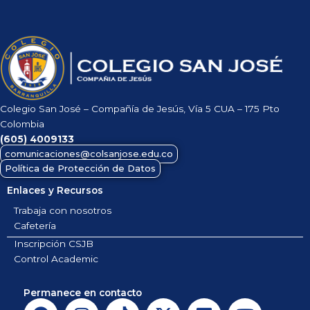
Colegio San José – Compañía de Jesús, Vía 5 CUA – 175 Pto
Colombia
(605)
4009133
comunicaciones@colsanjose.edu.co
Política de Protección de Datos
Enlaces y Recursos
Trabaja con nosotros
Cafetería
Inscripción CSJB
Control Academic
Permanece en contacto
F
I
T
X
L
Y