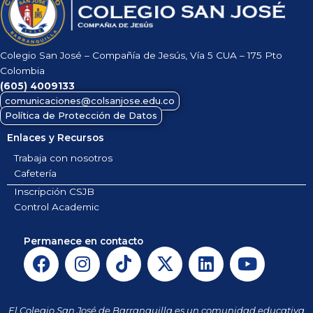
Colegio San José – Compañía de Jesús, Vía 5 CUA – 175 Pto
Colombia
(605)
4009133
comunicaciones@colsanjose.edu.co
Política de Protección de Datos
Enlaces y Recursos
Trabaja con nosotros
Cafetería
Inscripción CSJB
Control Academic
Permanece en contacto
F
I
T
X
L
Y
a
n
i
-
i
o
c
s
k
t
n
u
e
t
t
w
k
t
El Colegio San José de Barranquilla es un comunidad educativa