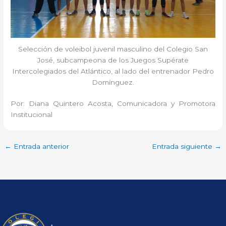
Selección de voleibol juvenil masculino del Colegio San
José, subcampeona de los Juegos Supérate
Intercolegiados del Atlántico, al lado del entrenador Pedro
Domínguez.
Por: Diana Quintero Acosta, Comunicadora y Promotora
Institucional
←
Entrada anterior
Entrada siguiente
→