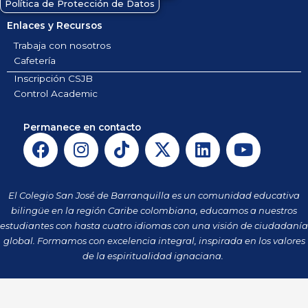
Política de Protección de Datos
Enlaces y Recursos
Trabaja con nosotros
Cafetería
Inscripción CSJB
Control Academic
Permanece en contacto
F
I
T
X
L
Y
a
n
i
-
i
o
c
s
k
t
n
u
e
t
t
w
k
t
El Colegio San José de Barranquilla es un comunidad educativa
b
a
o
i
e
u
bilingüe en la región Caribe colombiana, educamos a nuestros
o
g
k
t
d
b
estudiantes con hasta cuatro idiomas con una visión de ciudadanía
o
r
t
i
e
global. Formamos con excelencia integral, inspirada en los valores
k
a
de la espiritualidad ignaciana.
e
n
m
r