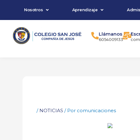
Ir
Nosotros
Aprendizaje
Admis
al
contenido
Llámanos
Esc
6054009133
comu
/
NOTICIAS
/ Por
comunicaciones