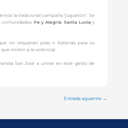
remos la tradicional campaña “juguetón”. Se
tes comunidades:
Fe y Alegría
,
Santa Lucía
y
ue no requieran pilas o baterías para su
e inciten a la violencia).
 familia San José a unirse en este gesto de
Entrada siguiente
→