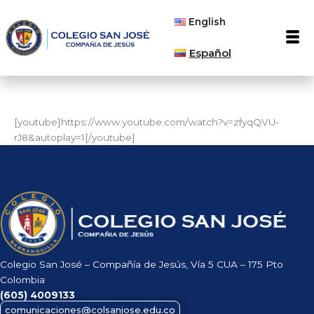
Ir
English
al
Men
contenido
Español
[youtube]https://www.youtube.com/watch?v=zfyqQVU-
rJ8&autoplay=1[/youtube]
Colegio San José – Compañía de Jesús, Vía 5 CUA – 175 Pto
Colombia
(605)
4009133
comunicaciones@colsanjose.edu.co