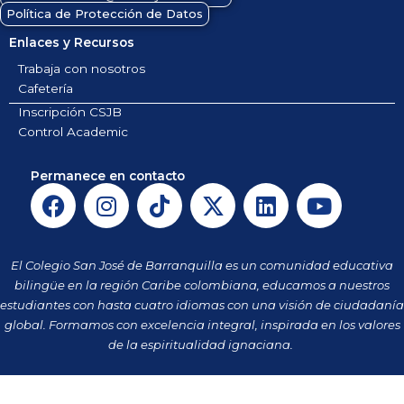
Política de Protección de Datos
Enlaces y Recursos
Trabaja con nosotros
Cafetería
Inscripción CSJB
Control Academic
Permanece en contacto
F
I
T
X
L
Y
a
n
i
-
i
o
c
s
k
t
n
u
e
t
t
w
k
t
El Colegio San José de Barranquilla es un comunidad educativa
b
a
o
i
e
u
bilingüe en la región Caribe colombiana, educamos a nuestros
o
g
k
t
d
b
estudiantes con hasta cuatro idiomas con una visión de ciudadanía
o
r
t
i
e
global. Formamos con excelencia integral, inspirada en los valores
k
a
de la espiritualidad ignaciana.
e
n
m
r