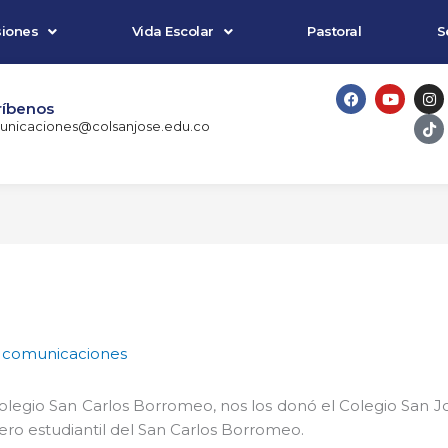
iones
Vida Escolar
Pastoral
S
F
Y
I
T
a
o
n
i
ríbenos
c
u
s
k
nicaciones@colsanjose.edu.co
e
t
t
t
b
u
a
o
o
b
g
k
o
e
r
k
a
m
r
comunicaciones
olegio San Carlos Borromeo, nos los donó el Colegio San Jos
ocero estudiantil del San Carlos Borromeo.