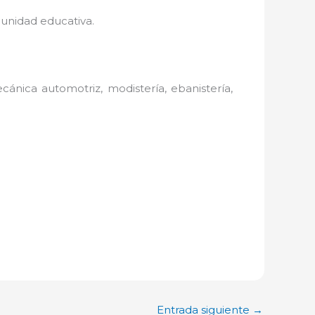
munidad educativa.
ánica automotriz, modistería, ebanistería,
Entrada siguiente
→