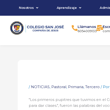
Ir
Nosotros
Aprendizaje
Admis
al
contenido
Llámanos
Esc
6054009133
comu
/
NOTICIAS
,
Pastoral
,
Primaria
,
Tercero
/ Po
"Los primeros pupitres que tuvimos en el C
para dar clases.", fueron las palabras del v