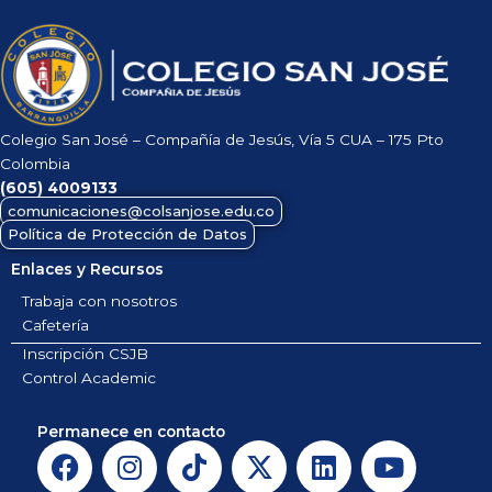
Colegio San José – Compañía de Jesús, Vía 5 CUA – 175 Pto
Colombia
(605)
4009133
comunicaciones@colsanjose.edu.co
Política de Protección de Datos
Enlaces y Recursos
Trabaja con nosotros
Cafetería
Inscripción CSJB
Control Academic
Permanece en contacto
F
I
T
X
L
Y
a
n
i
-
i
o