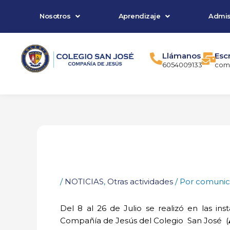
Ir
Nosotros
Aprendizaje
Admis
al
contenido
Llámanos
Esc
6054009133
comu
/
NOTICIAS
,
Otras actividades
/ Por
comunic
Del 8 al 26 de Julio se realizó en las i
Compañía de Jesús del Colegio San José (