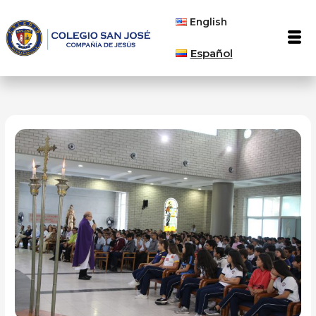
Ir
English
al
Men
contenido
Español