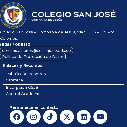
Colegio San José – Compañía de Jesús, Vía 5 CUA – 175 Pto
Colombia
(605)
4009133
comunicaciones@colsanjose.edu.co
Política de Protección de Datos
Enlaces y Recursos
Trabaja con nosotros
Cafetería
Inscripción CSJB
Control Academic
Permanece en contacto
F
I
T
X
L
Y
a
n
i
-
i
o
c
s
k
t
n
u