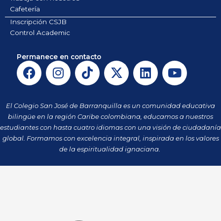
Cafetería
Inscripción CSJB
Control Academic
Permanece en contacto
F
I
T
X
L
Y
a
n
i
-
i
o
c
s
k
t
n
u
e
t
t
w
k
t
El Colegio San José de Barranquilla es un comunidad educativa
b
a
o
i
e
u
bilingüe en la región Caribe colombiana, educamos a nuestros
o
g
k
t
d
b
estudiantes con hasta cuatro idiomas con una visión de ciudadanía
o
r
t
i
e
global. Formamos con excelencia integral, inspirada en los valores
k
a
de la espiritualidad ignaciana.
e
n
m
r