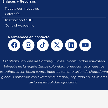
Enlaces y Recursos
Trabaja con nosotros
Cafetería
Inscripción CSJB
Control Academic
Permanece en contacto
F
I
T
X
L
Y
a
n
i
-
i
o
c
s
k
t
n
u
e
t
t
w
k
t
El Colegio San José de Barranquilla es un comunidad educativa
b
a
o
i
e
u
bilingüe en la región Caribe colombiana, educamos a nuestros
o
g
k
t
d
b
estudiantes con hasta cuatro idiomas con una visión de ciudadanía
o
r
t
i
e
global. Formamos con excelencia integral, inspirada en los valores
k
a
de la espiritualidad ignaciana.
e
n
m
r