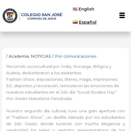
Ir
English
al
Men
contenido
Español
/
Academia
,
NOTICIAS
/ Por
comunicaciones
Recorrido sociocultural por India, Noruega, Bélgica y
Austria, deslumbraron a los asistentes.
Fashion Show, exposiciones, títeres, magia, impresiones
3D, deportes y recreación, removieron las emociones de
nuestros estudiantes en el 2do día “Social Studies Day”
Por: Karen Matallana Fernández.
Nuestro segundo día cultural, tuvo una gran apertura con
el “Fashion Show”, un desfile liderado por los estudiantes
de 2do. Grado, donde lucieron con mucha elegancia y
creatividad los trajes y vestidos representativos de los