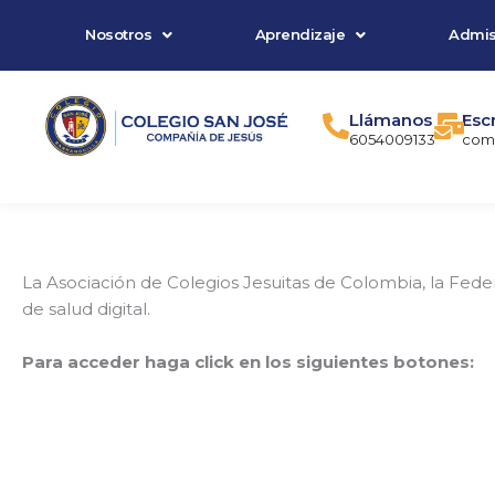
Ir
Nosotros
Aprendizaje
Admis
al
contenido
Llámanos
Esc
6054009133
comu
La Asociación de Colegios Jesuitas de Colombia, la Fed
de salud digital.
Para acceder haga click en los siguientes botones: