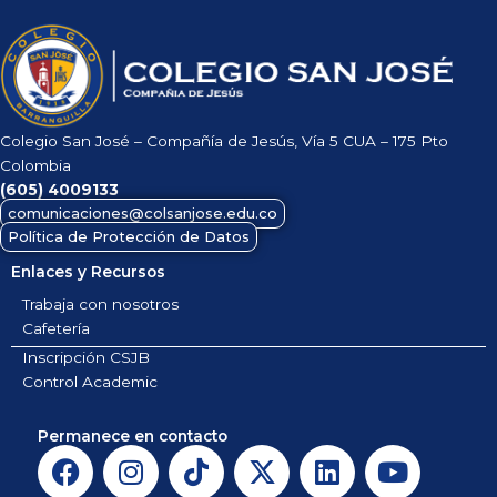
Colegio San José – Compañía de Jesús, Vía 5 CUA – 175 Pto
Colombia
(605)
4009133
comunicaciones@colsanjose.edu.co
Política de Protección de Datos
Enlaces y Recursos
Trabaja con nosotros
Cafetería
Inscripción CSJB
Control Academic
Permanece en contacto
F
I
T
X
L
Y
a
n
i
-
i
o