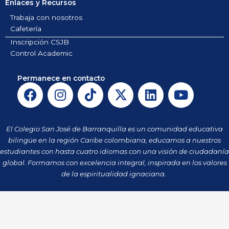
Enlaces y Recursos
Trabaja con nosotros
Cafetería
Inscripción CSJB
Control Academic
Permanece en contacto
F
I
T
X
L
Y
a
n
i
-
i
o
c
s
k
t
n
u
e
t
t
w
k
t
El Colegio San José de Barranquilla es un comunidad educativa
b
a
o
i
e
u
bilingüe en la región Caribe colombiana, educamos a nuestros
o
g
k
t
d
b
estudiantes con hasta cuatro idiomas con una visión de ciudadanía
o
r
t
i
e
global. Formamos con excelencia integral, inspirada en los valores
k
a
de la espiritualidad ignaciana.
e
n
m
r