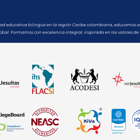
dad educativa bilingüe en la región Caribe colombiana, educamos a 
obal. Formamos con excelencia integral, inspirada en los valores de 