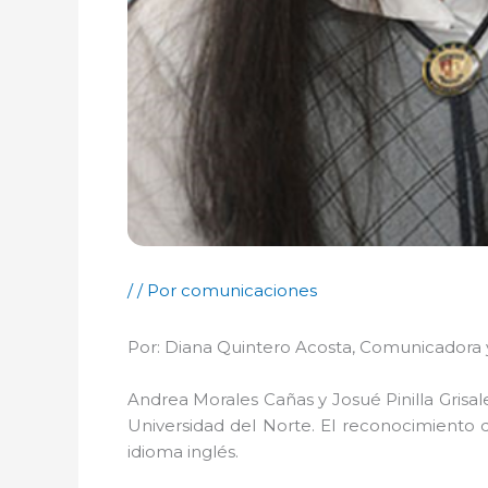
/
/ Por
comunicaciones
Por: Diana Quintero Acosta, Comunicadora y
Andrea Morales Cañas y Josué Pinilla Grisa
Universidad del Norte. El reconocimiento q
idioma inglés.