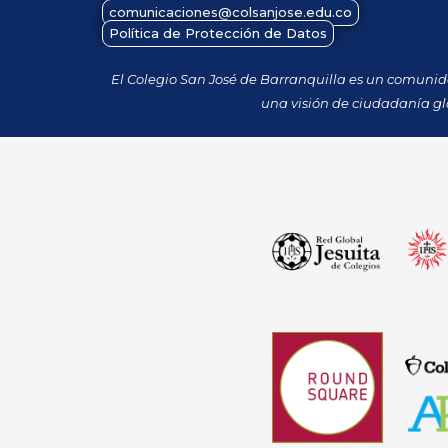
comunicaciones@colsanjose.edu.co
Política de Protección de Datos
El Colegio San José de Barranquilla es un comuni
una visión de ciudadanía gl