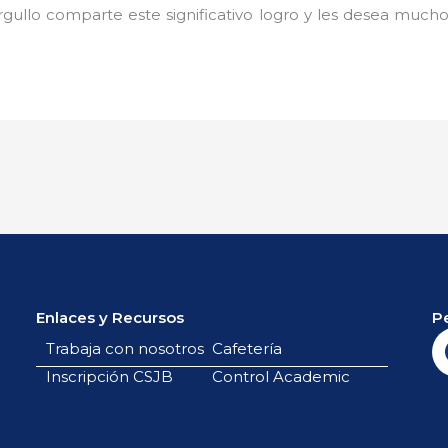
ullo comparte este significativo logro y les desea muchos 
Enlaces y Recursos
P
Trabaja con nosotros
Cafetería
Inscripción CSJB
Control Academic