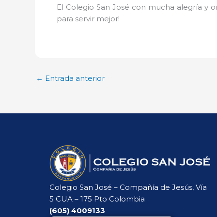
El Colegio San José con mucha alegría y org
para servir mejor!
←
Entrada anterior
Colegio San José – Compañía de Jesús, Vía
5 CUA – 175 Pto Colombia
(605)
4009133