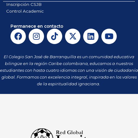
Inscripción CSJB
Control Academic
Permanece en contacto
F
I
T
X
L
Y
a
n
i
-
i
o
c
s
k
t
n
u
e
t
t
w
k
t
El Colegio San José de Barranquilla es un comunidad educativa
b
a
o
i
e
u
bilingüe en la región Caribe colombiana, educamos a nuestros
o
g
k
t
d
b
estudiantes con hasta cuatro idiomas con una visión de ciudadanía
o
r
t
i
e
global. Formamos con excelencia integral, inspirada en los valores
k
a
de la espiritualidad ignaciana.
e
n
m
r