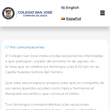
Ir
English
al
Men
contenido
Español
/
/ Por
comunicaciones
El Colegio San José invita a todas las personas interesadas
a que participen, a partir del próximo 14 de agosto, en
la Misa que se celebra los domingos a las 6:00 pm en su
Capilla Nuestra Señora del Camino.
Que éste sea el espacio propicio para que en compañía de
sus seres queridos acudan como hijos y hermanos al
Banquete eucarístico que convoca el Señor.
*Los domingos correspondientes a las vacaciones
escolares inter-semestrales (junio – agosto y diciembre –