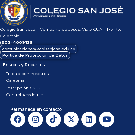
Colegio San José – Compañía de Jesús, Vía 5 CUA – 175 Pto
Colombia
(605)
4009133
comunicaciones@colsanjose.edu.co
Política de Protección de Datos
Enlaces y Recursos
Trabaja con nosotros
Cafetería
Inscripción CSJB
Control Academic
Permanece en contacto
F
I
T
X
L
Y
a
n
i
-
i
o
c
s
k
t
n
u