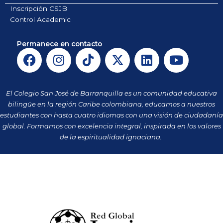
Inscripción CSJB
Control Academic
Permanece en contacto
F
I
T
X
L
Y
a
n
i
-
i
o
c
s
k
t
n
u
e
t
t
w
k
t
El Colegio San José de Barranquilla es un comunidad educativa
b
a
o
i
e
u
bilingüe en la región Caribe colombiana, educamos a nuestros
o
g
k
t
d
b
estudiantes con hasta cuatro idiomas con una visión de ciudadanía
o
r
t
i
e
global. Formamos con excelencia integral, inspirada en los valores
k
a
de la espiritualidad ignaciana.
e
n
m
r