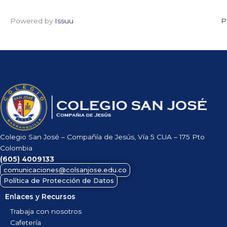
Powered by
Issuu
P
Colegio San José – Compañía de Jesús, Vía 5 CUA – 175 Pto
Colombia
(605)
4009133
comunicaciones@colsanjose.edu.co
Política de Protección de Datos
Enlaces y Recursos
Trabaja con nosotros
Cafetería