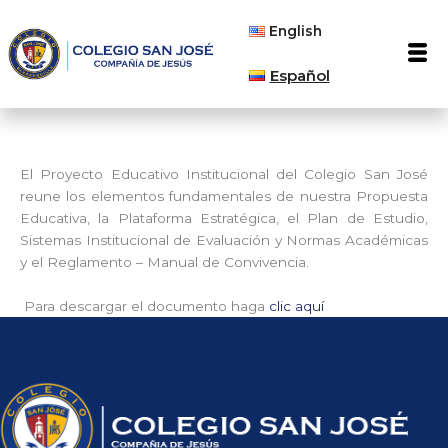
Ir
English
al
Men
contenido
Español
El Proyecto Educativo Institucional del Colegio San José
reune los elementos fundamentales de nuestra Propuesta
Educativa, la Plataforma Estratégica, el Plan de Estudio,
Sistemas Institucional de Evaluación y Normas Académicas
y el Reglamento – Manual de Convivencia.
Para descargar el documento haga
clic aquí