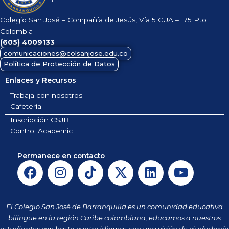
Colegio San José – Compañía de Jesús, Vía 5 CUA – 175 Pto
Colombia
(605)
4009133
comunicaciones@colsanjose.edu.co
Política de Protección de Datos
Enlaces y Recursos
Trabaja con nosotros
Cafetería
Inscripción CSJB
Control Academic
Permanece en contacto
F
I
T
X
L
Y
a
n
i
-
i
o
c
s
k
t
n
u
e
t
t
w
k
t
El Colegio San José de Barranquilla es un comunidad educativa
b
a
o
i
e
u
bilingüe en la región Caribe colombiana, educamos a nuestros
estudiantes con hasta cuatro idiomas con una visión de ciudadanía