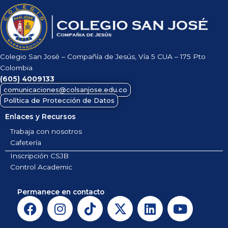
Colegio San José – Compañía de Jesús, Vía 5 CUA – 175 Pto
Colombia
(605)
4009133
comunicaciones@colsanjose.edu.co
Política de Protección de Datos
Enlaces y Recursos
Trabaja con nosotros
Cafetería
Inscripción CSJB
Control Academic
Permanece en contacto
F
I
T
X
L
Y
a
n
i
-
i
o
c
s
k
t
n
u