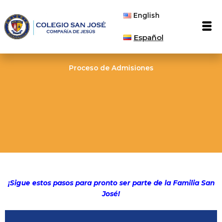
Ir
English
al
Men
contenido
Español
Proceso de Admisiones
¡Sigue estos pasos para pronto ser parte de la Familia San
José!