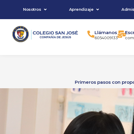
Nosotros
Aprendizaje
Admis
Llámanos
Esc
6054009133
comu
Primeros pasos con propó