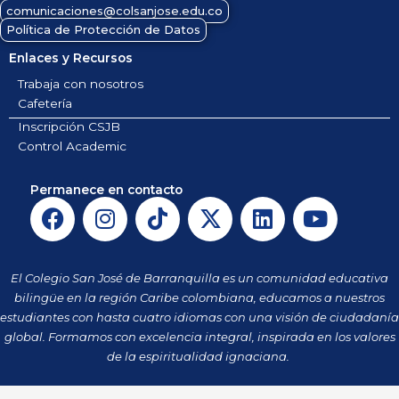
comunicaciones@colsanjose.edu.co
Política de Protección de Datos
Enlaces y Recursos
Trabaja con nosotros
Cafetería
Inscripción CSJB
Control Academic
Permanece en contacto
F
I
T
X
L
Y
a
n
i
-
i
o
c
s
k
t
n
u
e
t
t
w
k
t
El Colegio San José de Barranquilla es un comunidad educativa
b
a
o
i
e
u
bilingüe en la región Caribe colombiana, educamos a nuestros
o
g
k
t
d
b
estudiantes con hasta cuatro idiomas con una visión de ciudadanía
o
r
t
i
e
global. Formamos con excelencia integral, inspirada en los valores
k
a
de la espiritualidad ignaciana.
e
n
m
r