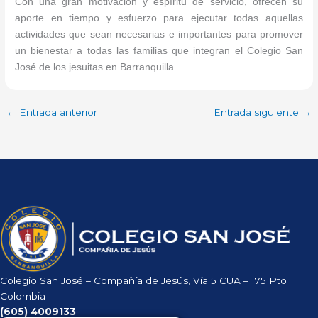
Con una gran motivacion y espíritu de servicio, ofrecen su
aporte en tiempo y esfuerzo para ejecutar todas aquellas
actividades que sean necesarias e importantes para promover
un bienestar a todas las familias que integran el Colegio San
José de los jesuitas en Barranquilla.
←
Entrada anterior
Entrada siguiente
→
Colegio San José – Compañía de Jesús, Vía 5 CUA – 175 Pto
Colombia
(605)
4009133