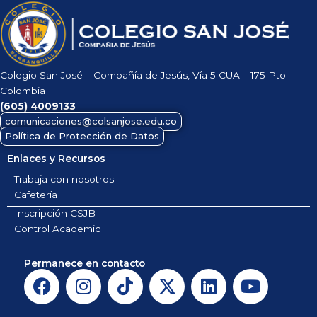
Colegio San José – Compañía de Jesús, Vía 5 CUA – 175 Pto
Colombia
(605)
4009133
comunicaciones@colsanjose.edu.co
Política de Protección de Datos
Enlaces y Recursos
Trabaja con nosotros
Cafetería
Inscripción CSJB
Control Academic
Permanece en contacto
F
I
T
X
L
Y
a
n
i
-
i
o
c
s
k
t
n
u