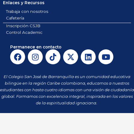
Enlaces y Recursos
Trabaja con nosotros
Cafetería
Inscripción CSJB
Control Academic
Permanece en contacto
F
I
T
X
L
Y
a
n
i
-
i
o
c
s
k
t
n
u
e
t
t
w
k
t
El Colegio San José de Barranquilla es un comunidad educativa
b
a
o
i
e
u
bilingüe en la región Caribe colombiana, educamos a nuestros
o
g
k
t
d
b
estudiantes con hasta cuatro idiomas con una visión de ciudadanía
o
r
t
i
e
global. Formamos con excelencia integral, inspirada en los valores
k
a
de la espiritualidad ignaciana.
e
n
m
r