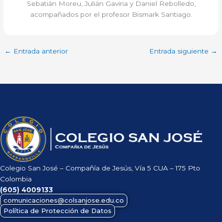
Sebatián Moreu, Julián Gaviria y Daniel Rebolledo,
acompañados por el profesor Bismark Santiago.
←
Entrada anterior
Entrada siguiente
→
Colegio San José – Compañía de Jesús, Vía 5 CUA – 175 Pto
Colombia
(605)
4009133
comunicaciones@colsanjose.edu.co
Política de Protección de Datos