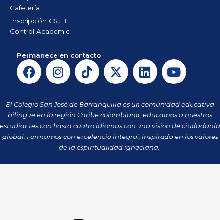
Cafetería
Inscripción CSJB
Control Academic
Permanece en contacto
F
I
T
X
L
Y
a
n
i
-
i
o
c
s
k
t
n
u
e
t
t
w
k
t
El Colegio San José de Barranquilla es un comunidad educativa
b
a
o
i
e
u
bilingüe en la región Caribe colombiana, educamos a nuestros
o
g
k
t
d
b
estudiantes con hasta cuatro idiomas con una visión de ciudadanía
o
r
t
i
e
global. Formamos con excelencia integral, inspirada en los valores
k
a
de la espiritualidad ignaciana.
e
n
m
r