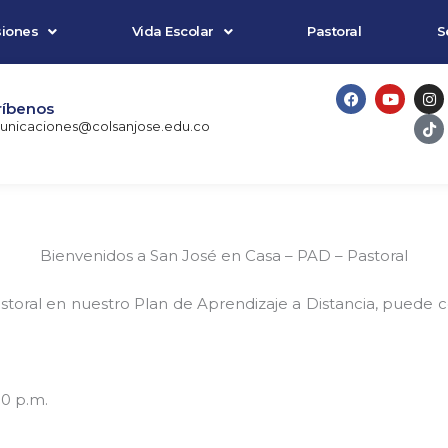
iones
Vida Escolar
Pastoral
S
F
Y
I
T
a
o
n
i
ríbenos
c
u
s
k
nicaciones@colsanjose.edu.co
e
t
t
t
b
u
a
o
o
b
g
k
o
e
r
k
a
m
Bienvenidos a San José en Casa – PAD – Pastoral
astoral en nuestro Plan de Aprendizaje a Distancia, puede
10 p.m.