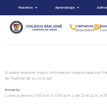
Ir
Nosotros
Aprendizaje
Admis
al
contenido
Llámanos
Esc
6054009133
comu
Si usted requiere mayor información relacionada con P
de Pastoral de su ciclo, así:
Horario:
Lunes a viernes: 7:50 a.m. a 11:40 p.m. y de 12:40 p.m. a 3: