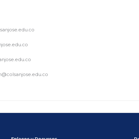
lsanjose.edu.co
njose.edu.co
sanjose.edu.co
m@colsanjose.edu.co
Enlaces y Recursos
P