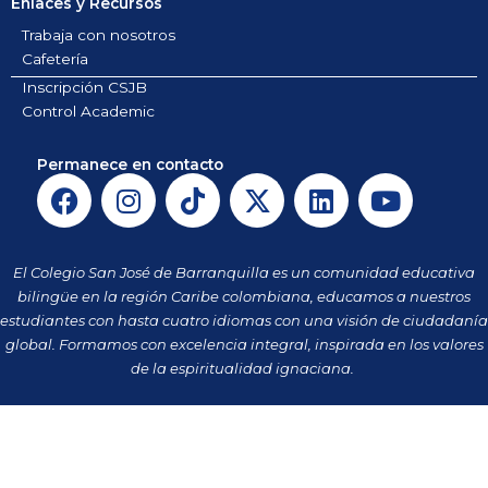
Enlaces y Recursos
Trabaja con nosotros
Cafetería
Inscripción CSJB
Control Academic
Permanece en contacto
F
I
T
X
L
Y
a
n
i
-
i
o
c
s
k
t
n
u
e
t
t
w
k
t
El Colegio San José de Barranquilla es un comunidad educativa
b
a
o
i
e
u
bilingüe en la región Caribe colombiana, educamos a nuestros
o
g
k
t
d
b
estudiantes con hasta cuatro idiomas con una visión de ciudadanía
o
r
t
i
e
global. Formamos con excelencia integral, inspirada en los valores
k
a
de la espiritualidad ignaciana.
e
n
m
r