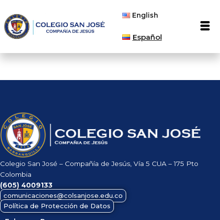
Ir
English
al
Men
contenido
Español
Colegio San José – Compañía de Jesús, Vía 5 CUA – 175 Pto
Colombia
(605)
4009133
comunicaciones@colsanjose.edu.co
Política de Protección de Datos