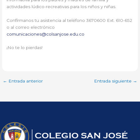
actividades lúdico-recreativas para los niños y niñas.
Confírmanos tu asistencia al teléfono 3670600 Ext. 610-652
o al correo electrónico
comunicaciones@colsanjose.edu.co
¡No te lo pierdas!
←
Entrada anterior
Entrada siguiente
→