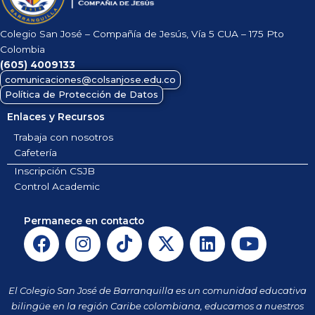
Colegio San José – Compañía de Jesús, Vía 5 CUA – 175 Pto
Colombia
(605)
4009133
comunicaciones@colsanjose.edu.co
Política de Protección de Datos
Enlaces y Recursos
Trabaja con nosotros
Cafetería
Inscripción CSJB
Control Academic
Permanece en contacto
F
I
T
X
L
Y
a
n
i
-
i
o
c
s
k
t
n
u
e
t
t
w
k
t
El Colegio San José de Barranquilla es un comunidad educativa
b
a
o
i
e
u
bilingüe en la región Caribe colombiana, educamos a nuestros