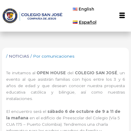
Ir
English
al
Men
contenido
Español
/
NOTICIAS
/ Por
comunicaciones
Te invitamos al
OPEN HOUSE
del
COLEGIO SAN JOSÉ
, un
evento al que asistirán familias con hijos entre los 3 y 6
años de edad y que desean conocer nuestra propuesta
educativa católica y bilingüe, así como nuestras
instalaciones.
El encuentro será el
sábado 6 de octubre de 9 a 11 de
la mañana
en el edificio de Preescolar del Colegio (Vía 5
CUA 175 – Puerto Colombia). Tendremos una charla
informativa para los padres y madres de familia y