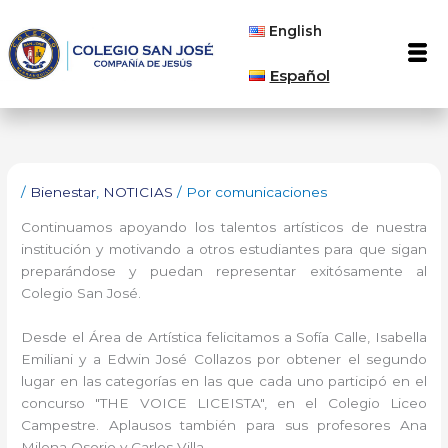
Ir
English
al
Men
contenido
Español
/
Bienestar
,
NOTICIAS
/ Por
comunicaciones
Continuamos apoyando los talentos artísticos de nuestra
institución y motivando a otros estudiantes para que sigan
preparándose y puedan representar exitósamente al
Colegio San José.
Desde el Área de Artística felicitamos a Sofía Calle, Isabella
Emiliani y a Edwin José Collazos por obtener el segundo
lugar en las categorías en las que cada uno participó en el
concurso "THE VOICE LICEISTA", en el Colegio Liceo
Campestre. Aplausos también para sus profesores Ana
Milena Osorio y Carlos Villa.