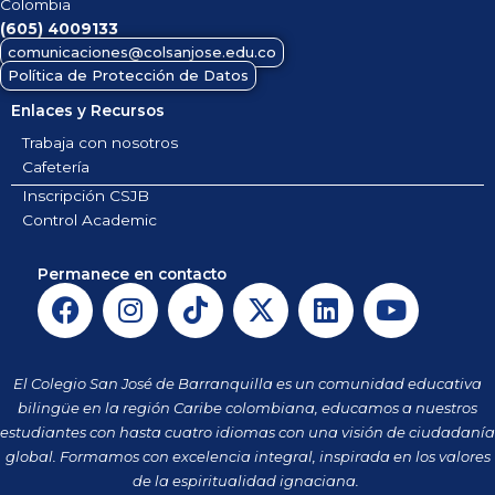
Colombia
(605)
4009133
comunicaciones@colsanjose.edu.co
Política de Protección de Datos
Enlaces y Recursos
Trabaja con nosotros
Cafetería
Inscripción CSJB
Control Academic
Permanece en contacto
F
I
T
X
L
Y
a
n
i
-
i
o
c
s
k
t
n
u
e
t
t
w
k
t
El Colegio San José de Barranquilla es un comunidad educativa
b
a
o
i
e
u
bilingüe en la región Caribe colombiana, educamos a nuestros
o
g
k
t
d
b
estudiantes con hasta cuatro idiomas con una visión de ciudadanía
o
r
t
i
e
global. Formamos con excelencia integral, inspirada en los valores
k
a
de la espiritualidad ignaciana.
e
n