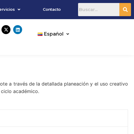
ervicios
Contacto
X
L
-
i
Español
t
n
w
k
i
e
t
d
t
i
e
n
r
ote a través de la detallada planeación y el uso creativo
 ciclo académico.