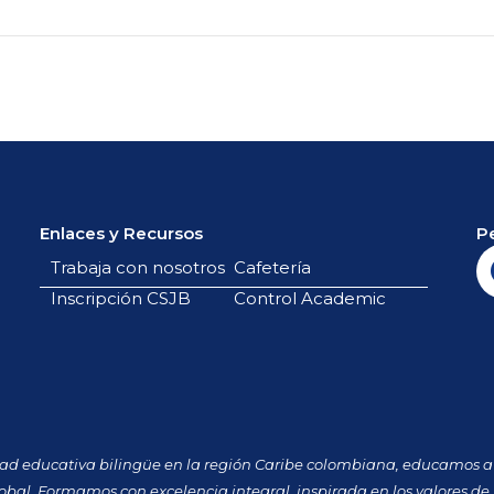
Enlaces y Recursos
P
Trabaja con nosotros
Cafetería
Inscripción CSJB
Control Academic
dad educativa bilingüe en la región Caribe colombiana, educamos a 
obal. Formamos con excelencia integral, inspirada en los valores de 