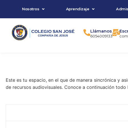
Ir
Nosotros
Aprendizaje
Admis
al
contenido
Llámanos
Esc
6054009133
comu
Este es tu espacio, en el que de manera sincrónica y asi
de recursos audiovisuales. Conoce a continuación todo l