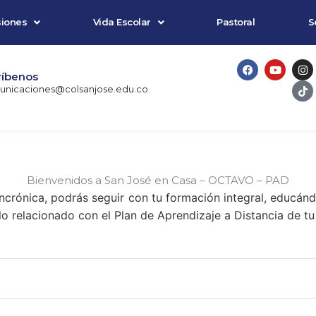
iones
Vida Escolar
Pastoral
S
F
Y
I
T
a
o
n
i
ríbenos
c
u
s
k
nicaciones@colsanjose.edu.co
e
t
t
t
b
u
a
o
o
b
g
k
o
e
r
k
a
m
Bienvenidos a San José en Casa – OCTAVO – PAD
ncrónica, podrás seguir con tu formación integral, educánd
o relacionado con el Plan de Aprendizaje a Distancia de tu